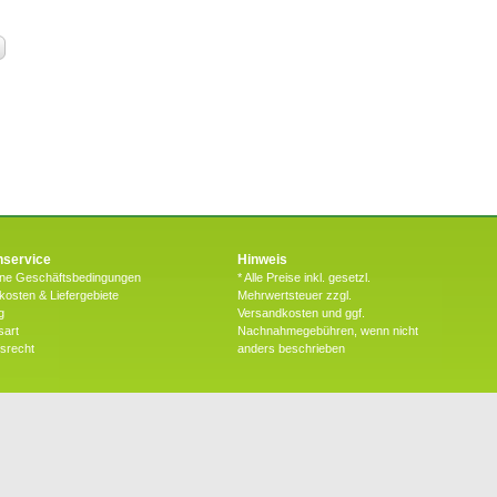
service
Hinweis
ine Geschäftsbedingungen
* Alle Preise inkl. gesetzl.
osten & Liefergebiete
Mehrwertsteuer zzgl.
g
Versandkosten und ggf.
sart
Nachnahmegebühren, wenn nicht
fsrecht
anders beschrieben
halten |
B2B Bereich
|
Werbeagentur Gössler & Sailer OG