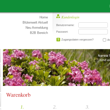
Lieb
Kundenlogin
Home
Blütenwelt Aktuell
Benutzername:
Neu Anmeldung
Passwort:
B2B Bereich
Zugangsdaten vergessen?
An
Warenkorb
1.
2.
3.