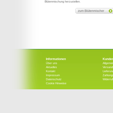
Blütenmischung herzustellen.
zum Blütenmischer
Informationen
Kunden
Über uns
Allgeme
Aktuelles
Versandk
Kontakt
Lieferun
Impressum
Zahlung
Datenschutz
Widerru
Cookie Hinweise
Copyright © 2026 by bluetenwelt.at | Alle Rechte vorbe