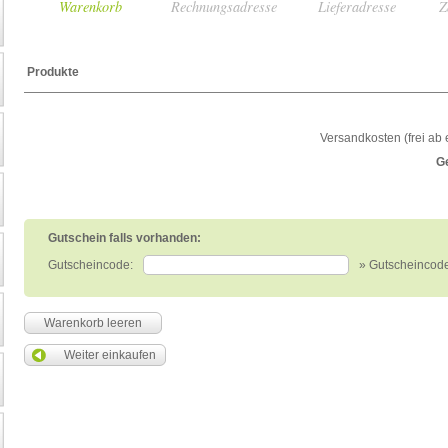
Warenkorb
Rechnungsadresse
Lieferadresse
Z
Produkte
Versandkosten (frei ab
G
Gutschein falls vorhanden:
Gutscheincode:
» Gutscheincode
Warenkorb leeren
Weiter einkaufen