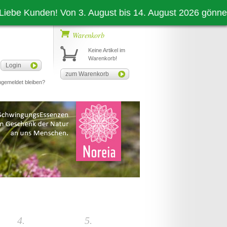
e Kunden! Von 3. August bis 14. August 2026 gönnen auc
Warenkorb
Keine Artikel im
Warenkorb!
Login
zum Warenkorb
gemeldet bleiben?
4.
5.