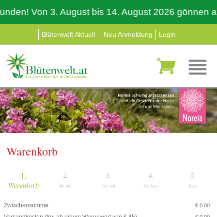
nden! Von 3. August bis 14. August 2026 gönnen auch
Blütenwelt Aktuell
Neu Anmeldung
Login
Warenkorb
1.
2.
3.
4.
5.
Warenkorb
Re. Adr.
Lief. Adr.
Za., Vers.
Kontr.
Zwischensumme
€ 0,00
Versandkosten (frei ab einem Warenwert von € 45)
€ 0,00