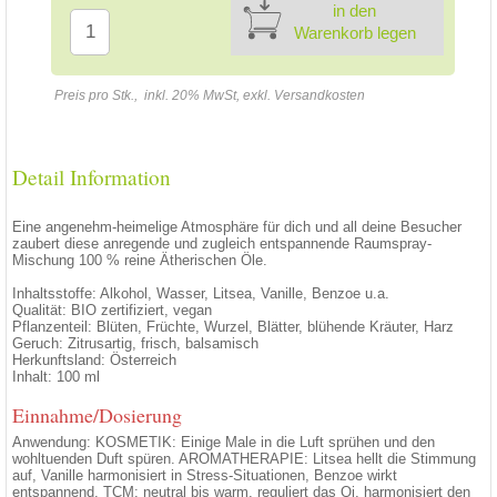
in den
Warenkorb legen
Preis pro Stk., inkl. 20% MwSt, exkl. Versandkosten
Detail Information
Eine angenehm-heimelige Atmosphäre für dich und all deine Besucher
zaubert diese anregende und zugleich entspannende Raumspray-
Mischung 100 % reine Ätherischen Öle.
Inhaltsstoffe: Alkohol, Wasser, Litsea, Vanille, Benzoe u.a.
Qualität: BIO zertifiziert, vegan
Pflanzenteil: Blüten, Früchte, Wurzel, Blätter, blühende Kräuter, Harz
Geruch: Zitrusartig, frisch, balsamisch
Herkunftsland: Österreich
Inhalt: 100 ml
Einnahme/Dosierung
Anwendung: KOSMETIK: Einige Male in die Luft sprühen und den
wohltuenden Duft spüren. AROMATHERAPIE: Litsea hellt die Stimmung
auf, Vanille harmonisiert in Stress-Situationen, Benzoe wirkt
entspannend. TCM: neutral bis warm, reguliert das Qi, harmonisiert den