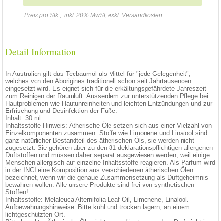
Preis pro Stk., inkl. 20% MwSt, exkl. Versandkosten
Detail Information
In Australien gilt das Teebaumöl als Mittel für "jede Gelegenheit",
welches von den Aborigines traditionell schon seit Jahrtausenden
eingesetzt wird. Es eignet sich für die erkältungsgefährdete Jahreszeit
zum Reinigen der Raumluft. Ausserdem zur unterstützenden Pflege bei
Hautproblemen wie Hautunreinheiten und leichten Entzündungen und zur
Erfrischung und Desinfektion der Füße.
Inhalt: 30 ml
Inhaltsstoffe Hinweis: Ätherische Öle setzen sich aus einer Vielzahl von
Einzelkomponenten zusammen. Stoffe wie Limonene und Linalool sind
ganz natürlicher Bestandteil des ätherischen Öls, sie werden nicht
zugesetzt. Sie gehören aber zu den 81 deklarationspflichtigen allergenen
Duftstoffen und müssen daher separat ausgewiesen werden, weil einige
Menschen allergisch auf einzelne Inhaltsstoffe reagieren. Als Parfum wird
in der INCI eine Komposition aus verschiedenen ätherischen Ölen
bezeichnet, wenn wir die genaue Zusammensetzung als Duftgeheimnis
bewahren wollen. Alle unsere Produkte sind frei von synthetischen
Stoffen!
Inhaltsstoffe: Melaleuca Alternifolia Leaf Oil, Limonene, Linalool.
Aufbewahrungshinweise: Bitte kühl und trocken lagern, an einem
lichtgeschützten Ort.