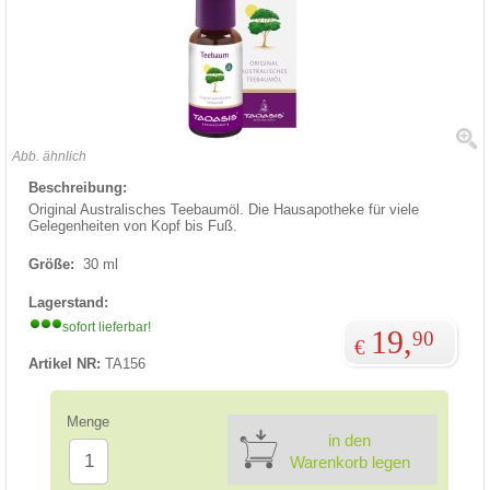
Abb. ähnlich
Beschreibung:
Original Australisches Teebaumöl. Die Hausapotheke für viele
Gelegenheiten von Kopf bis Fuß.
Größe:
30 ml
Lagerstand:
sofort lieferbar!
19,
90
€
Artikel NR:
TA156
Menge
in den
Warenkorb legen