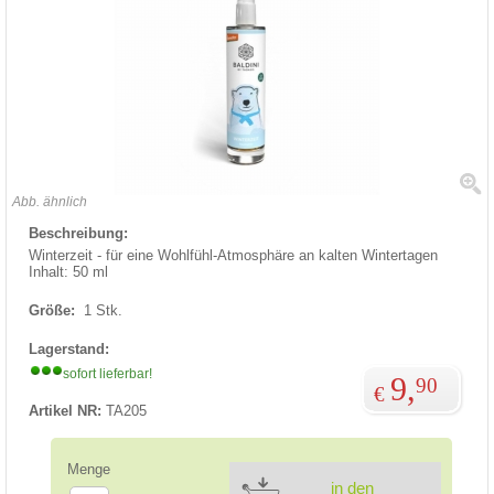
Abb. ähnlich
Beschreibung:
Winterzeit - für eine Wohlfühl-Atmosphäre an kalten Wintertagen
Inhalt: 50 ml
Größe:
1 Stk.
Lagerstand:
sofort lieferbar!
9,
90
€
Artikel NR:
TA205
Menge
in den