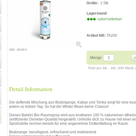
Größe:
1 Stk.
Lagerstand:
sofort lieferbar!
Artikel NR:
TA205
Abb. ähnlich
Menge
i
Preis pro Stk., inkl. 20% MwSt,
Detail Information
Die duftende Mischung aus Blutorgange, Kakao und Tonka sorgt für eine ku
jedem so trüben Tag. So hat der Winter-Blues keine Chance!
Dieses Baldini Bio-Raumspray wird aus kostbaren 100 % naturreinen ätheris
zertifizierter Demeter-Qualität hergestellt. Umhülle dich zu Hause mit einer 
Sprühstöße reichen bereits für eine angenehme Duftentfaltung im Raum.
Blutorange: beruhigend, erfrischend und motivierend