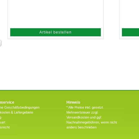
Artikel bestellen
service
Hinweis
ine Geschäftsbedingungen
* Alle Preise inkl. gesetzl.
osten & Liefergebiete
Mehrwertsteuer zzgl.
g
Versandkosten und ggf.
sart
Nachnahmegebühren, wenn nicht
fsrecht
anders beschrieben