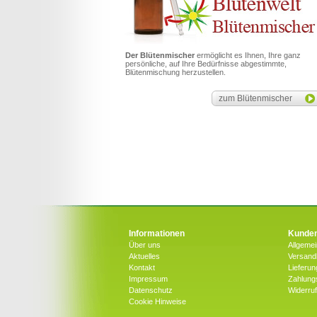
Der Blütenmischer
ermöglicht es Ihnen, Ihre ganz
persönliche, auf Ihre Bedürfnisse abgestimmte,
Blütenmischung herzustellen.
zum Blütenmischer
Informationen
Kunden
Über uns
Allgeme
Aktuelles
Versandk
Kontakt
Lieferun
Impressum
Zahlung
Datenschutz
Widerru
Cookie Hinweise