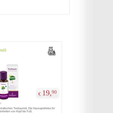
möl
19,
90
€
h
ustralisches Teebaumöl. Die Hausapotheke für
enheiten von Kopf bis Fuß.