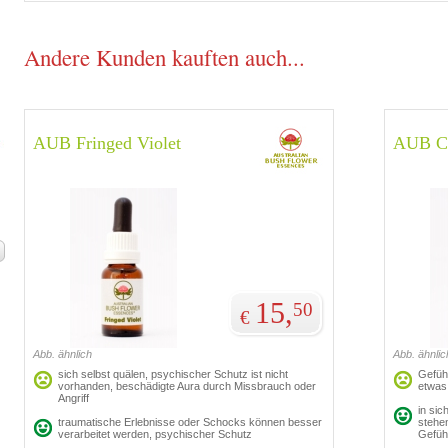
Andere Kunden kauften auch...
AUB Fringed Violet
AUB C
15,
50
€
Abb. ähnlich
Abb. ähnlic
sich selbst quälen, psychischer Schutz ist nicht
Gefühl
vorhanden, beschädigte Aura durch Missbrauch oder
etwas 
Angriff
in sic
traumatische Erlebnisse oder Schocks können besser
stehen
verarbeitet werden, psychischer Schutz
Gefüh