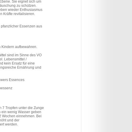
Ebene. Sie eignet sich um
täuschung zu schützen.
eben wieder Enthusiasmus
Kräfte revitalisieren.
 pfanzlicher Essenzen aus
n Kindern aufbewahren.
tel sind im Sinne des VO
l. Lebensmittel /
 kein Ersatz für eine
ngsreiche Ernährung und
lowers Essences
enessenz
h 7 Tropfen unter die Zunge
n ein wenig Wasser geben
 2 Wochen einnehmen. Bei
höht und der
ert werden.