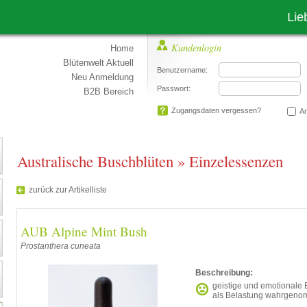
Liebe Kund
Kundenlogin
Home
Blütenwelt Aktuell
Benutzername:
Neu Anmeldung
Passwort:
B2B Bereich
Zugangsdaten vergessen?
An
Australische Buschblüten
»
Einzelessenzen
zurück zur Artikelliste
AUB Alpine Mint Bush
Prostanthera cuneata
Beschreibung:
geistige und emotionale 
als Belastung wahrgen