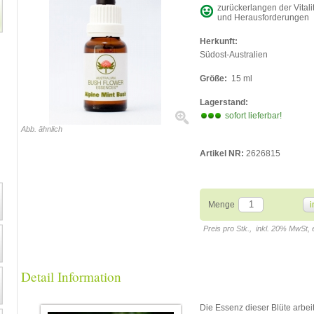
zurückerlangen der Vital
und Herausforderungen
Herkunft:
Südost-Australien
Größe:
15 ml
Lagerstand:
sofort lieferbar!
Abb. ähnlich
Artikel NR:
2626815
Menge
i
Preis pro Stk., inkl. 20% MwSt,
Detail Information
Die Essenz dieser Blüte arbei