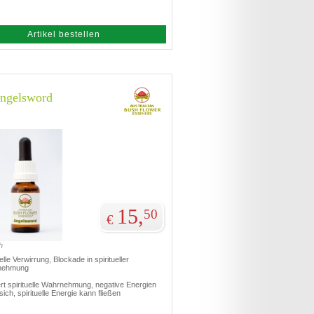
Artikel bestellen
ngelsword
15,
50
€
h
uelle Verwirrung, Blockade in spiritueller
nehmung
ert spirituelle Wahrnehmung, negative Energien
sich, spirituelle Energie kann fließen