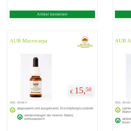
Artikel bestellen
AUB Macrocarpa
AUB A
15,
50
€
Abb. ähnlich
Abb. ähnlic
abgespannt und ausgebrannt, Erschöpfungszustände
spirit
Wahr
wiedererlangen der inneren Stärke,
enthusiastisch
aktivi
lösen 