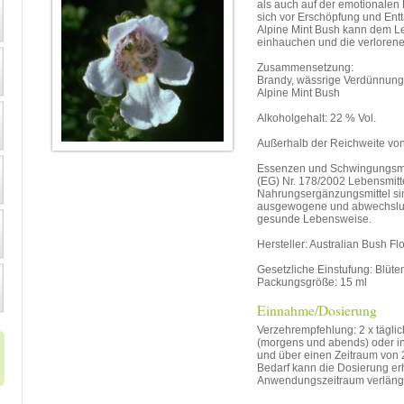
als auch auf der emotionalen 
sich vor Erschöpfung und Ent
Alpine Mint Bush kann dem L
einhauchen und die verlorenen 
Zusammensetzung:
Brandy, wässrige Verdünnung
Alpine Mint Bush
Alkoholgehalt: 22 % Vol.
Außerhalb der Reichweite vo
Essenzen und Schwingungsmit
(EG) Nr. 178/2002 Lebensmitte
Nahrungsergänzungsmittel sind
ausgewogene und abwechslu
gesunde Lebensweise.
Hersteller: Australian Bush F
Gesetzliche Einstufung: Blüt
Packungsgröße: 15 ml
Einnahme/Dosierung
Verzehrempfehlung: 2 x täglic
(morgens und abends) oder i
und über einen Zeitraum von
Bedarf kann die Dosierung er
Anwendungszeitraum verläng