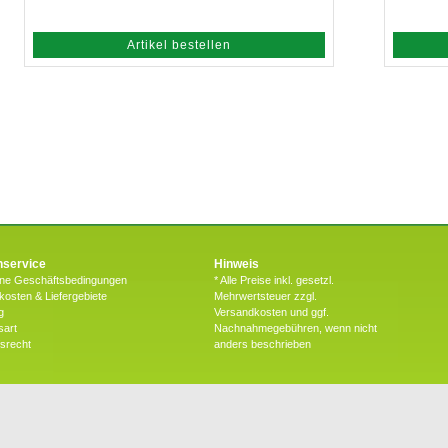
Artikel bestellen
service
Hinweis
ine Geschäftsbedingungen
* Alle Preise inkl. gesetzl.
osten & Liefergebiete
Mehrwertsteuer zzgl.
g
Versandkosten und ggf.
sart
Nachnahmegebühren, wenn nicht
fsrecht
anders beschrieben
halten |
B2B Bereich
|
Werbeagentur Gössler & Sailer OG