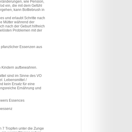
ränderungen, wie Pension,
od ein, die mit dem Gefühl
rgehen, kann Bottlebrush in
es und erlaubt Schritte nach
ie Mütter während der
h nach der Geburt hilfreich
gelösten Problemen mit der
 pfanzlicher Essenzen aus
n Kindern aufbewahren.
tel sind im Sinne des VO
l. Lebensmittel /
 kein Ersatz für eine
ngsreiche Ernährung und
lowers Essences
enessenz
h 7 Tropfen unter die Zunge