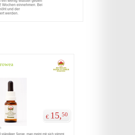
n ein wenig Wasser geben
 2 Wochen einnehmen. Bei
höht und der
ert werden.
rowea
15,
50
€
h
 ständiger Sorge, man meint mit sich stimmt