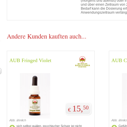
(morgens und abends) oder i
und über einen Zeitraum von
Bedarf kann die Dosierung er
Anwendungszeitraum verläng
Andere Kunden kauften auch...
AUB Fringed Violet
AUB C
15,
50
€
Abb. ähnlich
Abb. ähnlic
sich selbst quälen, psychischer Schutz ist nicht
Gefühl