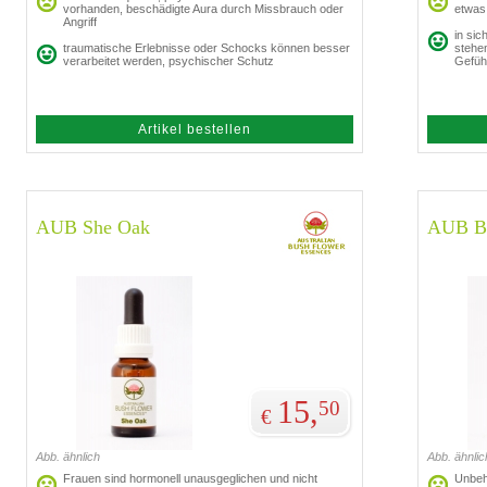
vorhanden, beschädigte Aura durch Missbrauch oder
etwas 
Angriff
in sic
traumatische Erlebnisse oder Schocks können besser
stehen
verarbeitet werden, psychischer Schutz
Gefüh
Artikel bestellen
AUB She Oak
AUB Bu
15,
50
€
Abb. ähnlich
Abb. ähnlic
Frauen sind hormonell unausgeglichen und nicht
Unbeha