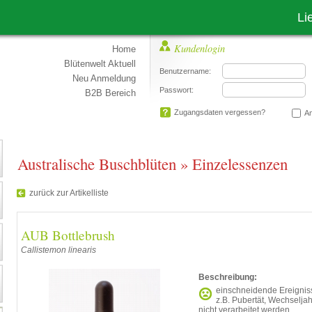
Liebe Kun
Kundenlogin
Home
Blütenwelt Aktuell
Benutzername:
Neu Anmeldung
Passwort:
B2B Bereich
Zugangsdaten vergessen?
An
Australische Buschblüten
»
Einzelessenzen
zurück zur Artikelliste
AUB Bottlebrush
Callistemon linearis
Beschreibung:
einschneidende Ereigniss
z.B. Pubertät, Wechselj
nicht verarbeitet werden