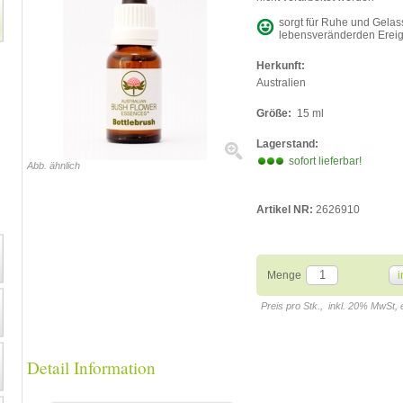
sorgt für Ruhe und Gela
lebensveränderden Erei
Herkunft:
Australien
Größe:
15 ml
Lagerstand:
sofort lieferbar!
Abb. ähnlich
Artikel NR:
2626910
Menge
i
Preis pro Stk., inkl. 20% MwSt,
Detail Information