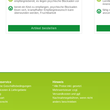
empfängnisbereit, es liegen psychische Blockaden vor
Lernfä
inner
bereit ein Kind zu empfangen, psychische Blockaden
lösen sich, krampfhafter Empfängniswunsch kann
fähig
überwunden werden, Fruchtbarkeit
anzun
Artikel bestellen
service
Hinweis
ine Geschäftsbedingungen
* Alle Preise inkl. gesetzl.
osten & Liefergebiete
Mehrwertsteuer zzgl.
g
Versandkosten und ggf.
sart
Nachnahmegebühren, wenn nicht
fsrecht
anders beschrieben