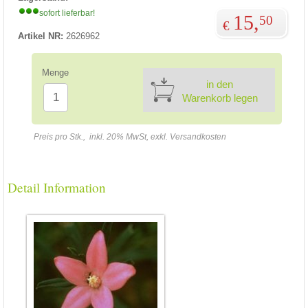
sofort lieferbar!
15,
50
€
Artikel NR:
2626962
Menge
in den
Warenkorb legen
Preis pro Stk., inkl. 20% MwSt, exkl. Versandkosten
Detail Information