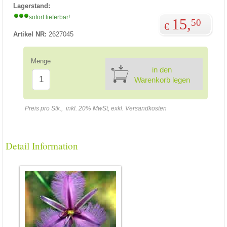
Lagerstand:
sofort lieferbar!
15,
50
€
Artikel NR:
2627045
Menge
in den
Warenkorb legen
Preis pro Stk., inkl. 20% MwSt, exkl. Versandkosten
Detail Information