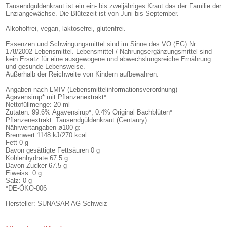
Tausendgüldenkraut ist ein ein- bis zweijähriges Kraut das der Familie der
Enziangewächse. Die Blütezeit ist von Juni bis September.
Alkoholfrei, vegan, laktosefrei, glutenfrei.
Essenzen und Schwingungsmittel sind im Sinne des VO (EG) Nr.
178/2002 Lebensmittel. Lebensmittel / Nahrungsergänzungsmittel sind
kein Ersatz für eine ausgewogene und abwechslungsreiche Ernährung
und gesunde Lebensweise.
Außerhalb der Reichweite von Kindern aufbewahren.
Angaben nach LMIV (Lebensmittelinformationsverordnung)
Agavensirup* mit Pflanzenextrakt*
Nettofüllmenge: 20 ml
Zutaten: 99.6% Agavensirup*, 0.4% Original Bachblüten*
Pflanzenextrakt: Tausendgüldenkraut (Centaury)
Nährwertangaben ø100 g:
Brennwert 1148 kJ/270 kcal
Fett 0 g
Davon gesättigte Fettsäuren 0 g
Kohlenhydrate 67.5 g
Davon Zucker 67.5 g
Eiweiss: 0 g
Salz: 0 g
*DE-ÖKO-006
Hersteller: SUNASAR AG Schweiz