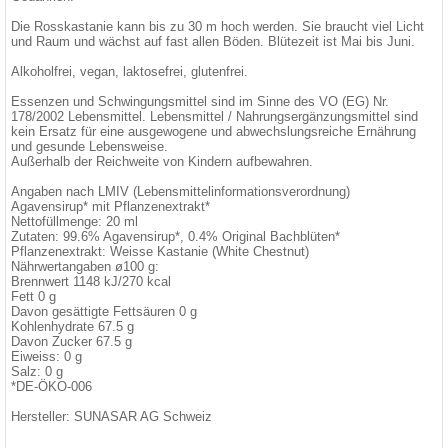
Die Rosskastanie kann bis zu 30 m hoch werden. Sie braucht viel Licht
und Raum und wächst auf fast allen Böden. Blütezeit ist Mai bis Juni.
Alkoholfrei, vegan, laktosefrei, glutenfrei.
Essenzen und Schwingungsmittel sind im Sinne des VO (EG) Nr.
178/2002 Lebensmittel. Lebensmittel / Nahrungsergänzungsmittel sind
kein Ersatz für eine ausgewogene und abwechslungsreiche Ernährung
und gesunde Lebensweise.
Außerhalb der Reichweite von Kindern aufbewahren.
Angaben nach LMIV (Lebensmittelinformationsverordnung)
Agavensirup* mit Pflanzenextrakt*
Nettofüllmenge: 20 ml
Zutaten: 99.6% Agavensirup*, 0.4% Original Bachblüten*
Pflanzenextrakt: Weisse Kastanie (White Chestnut)
Nährwertangaben ø100 g:
Brennwert 1148 kJ/270 kcal
Fett 0 g
Davon gesättigte Fettsäuren 0 g
Kohlenhydrate 67.5 g
Davon Zucker 67.5 g
Eiweiss: 0 g
Salz: 0 g
*DE-ÖKO-006
Hersteller: SUNASAR AG Schweiz