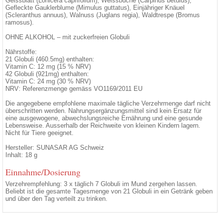
Geissblatt (Lonicera caprifolium), Weissbuche (Carpinus betulus),
Gefleckte Gauklerblume (Mimulus guttatus), Einjähriger Knäuel
(Scleranthus annuus), Walnuss (Juglans regia), Waldtrespe (Bromus
ramosus).
OHNE ALKOHOL – mit zuckerfreien Globuli
Nährstoffe:
21 Globuli (460.5mg) enthalten:
Vitamin C: 12 mg (15 % NRV)
42 Globuli (921mg) enthalten:
Vitamin C: 24 mg (30 % NRV)
NRV: Referenzmenge gemäss VO1169/2011 EU
Die angegebene empfohlene maximale tägliche Verzehrmenge darf nicht
überschritten werden. Nahrungsergänzungsmittel sind kein Ersatz für
eine ausgewogene, abwechslungsreiche Ernährung und eine gesunde
Lebensweise. Ausserhalb der Reichweite von kleinen Kindern lagern.
Nicht für Tiere geeignet.
Hersteller: SUNASAR AG Schweiz
Inhalt: 18 g
Einnahme/Dosierung
Verzehrempfehlung: 3 x täglich 7 Globuli im Mund zergehen lassen.
Beliebt ist die gesamte Tagesmenge von 21 Globuli in ein Getränk geben
und über den Tag verteilt zu trinken.