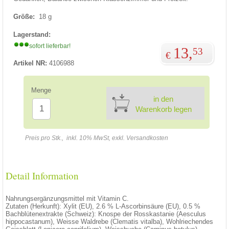
Größe:
18 g
Lagerstand:
sofort lieferbar!
13,
53
€
Artikel NR:
4106988
Menge
in den
Warenkorb legen
Preis pro Stk., inkl. 10% MwSt, exkl. Versandkosten
Detail Information
Nahrungsergänzungsmittel mit Vitamin C.
Zutaten (Herkunft): Xylit (EU), 2.6 % L-Ascorbinsäure (EU), 0.5 %
Bachblütenextrakte (Schweiz): Knospe der Rosskastanie (Aesculus
hippocastanum), Weisse Waldrebe (Clematis vitalba), Wohlriechendes