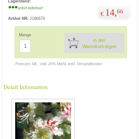
Lagerstand:
sofort lieferbar!
14,
66
€
Artikel NR:
2186670
Menge
in den
Warenkorb legen
Preis pro Stk., inkl. 20% MwSt, exkl. Versandkosten
Detail Information