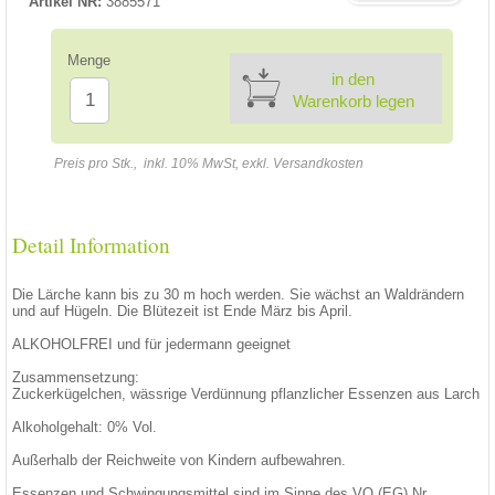
Artikel NR:
3885571
Menge
in den
Warenkorb legen
Preis pro Stk., inkl. 10% MwSt, exkl. Versandkosten
Detail Information
Die Lärche kann bis zu 30 m hoch werden. Sie wächst an Waldrändern
und auf Hügeln. Die Blütezeit ist Ende März bis April.
ALKOHOLFREI und für jedermann geeignet
Zusammensetzung:
Zuckerkügelchen, wässrige Verdünnung pflanzlicher Essenzen aus Larch
Alkoholgehalt: 0% Vol.
Außerhalb der Reichweite von Kindern aufbewahren.
Essenzen und Schwingungsmittel sind im Sinne des VO (EG) Nr.