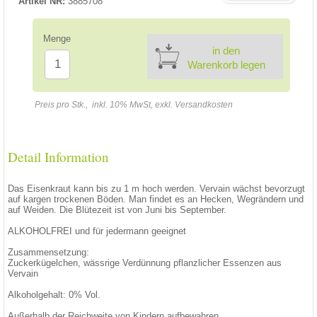
Artikel NR:
3885708
Menge
in den
Warenkorb legen
Preis pro Stk., inkl. 10% MwSt, exkl. Versandkosten
Detail Information
Das Eisenkraut kann bis zu 1 m hoch werden. Vervain wächst bevorzugt
auf kargen trockenen Böden. Man findet es an Hecken, Wegrändern und
auf Weiden. Die Blütezeit ist von Juni bis September.
ALKOHOLFREI und für jedermann geeignet
Zusammensetzung:
Zuckerkügelchen, wässrige Verdünnung pflanzlicher Essenzen aus
Vervain
Alkoholgehalt: 0% Vol.
Außerhalb der Reichweite von Kindern aufbewahren.