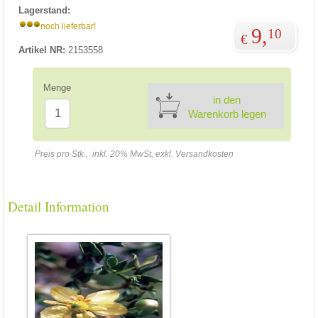
Lagerstand:
noch lieferbar!
9,
10
€
Artikel NR:
2153558
Menge
in den
Warenkorb legen
Preis pro Stk., inkl. 20% MwSt, exkl. Versandkosten
Detail Information