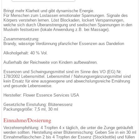
Bringt mehr Klarheit und gibt dynamische Energie.
Für Menschen zum Loslassen emotionaler Spannungen. Signale des
Körpers verstehen lernen. Löst Blockaden, lockert Verspannungen,
welche sich durch Überanstrengung und seelischen Spannungen in den
Muskeln festsetzen (lokale Anwendung z.B. bei Massage).
Zusammensetzung:
Brandy, wässrige Verdünnung pfanzlicher Essenzen aus Dandelion
Alkoholgehalt: 40 % Vol.
Außerhalb der Reichweite von Kindern aufbewahren.
Essenzen und Schwingungsmittel sind im Sinne des VO (EG) Nr.
178/2002 Lebensmittel. Lebensmittel / Nahrungsergänzungsmittel sind
kein Ersatz für eine ausgewogene und abwechslungsreiche Ernährung
und gesunde Lebensweise.
Hersteller: Flower Essence Services USA
Gesetzliche Einstufung: Blütenessenz
Packungsgröße: 7,5 ml, 30 ml
Einnahme/Dosierung
Verzehrempfehlung: 4 Tropfen 4 x täglich, die unter die Zunge geträufelt
werden sollten. Herstellung einer Blütenmischung: Geben Sie in ein 30 ml
Einnahmefläschchen 2 bis 4 Tropfen der Essenz (Stockbottle) und füllen