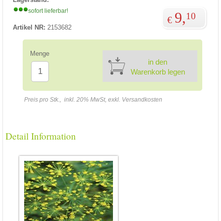
sofort lieferbar!
9,
10
€
Artikel NR:
2153682
Menge
in den
Warenkorb legen
Preis pro Stk., inkl. 20% MwSt, exkl. Versandkosten
Detail Information