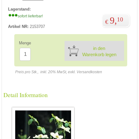
Lagerstand:
sofort lieferbar!
9,
10
€
Artikel NR:
2153707
Menge
in den
Warenkorb legen
Preis pro Stk., inkl. 20% MwSt, exkl. Versandkosten
Detail Information