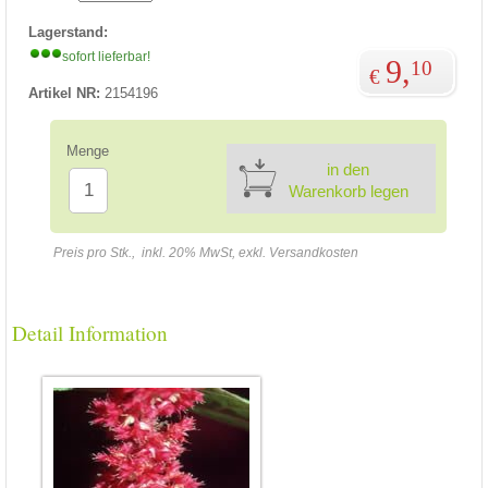
Lagerstand:
sofort lieferbar!
9,
10
€
Artikel NR:
2154196
Menge
in den
Warenkorb legen
Preis pro Stk., inkl. 20% MwSt, exkl. Versandkosten
Detail Information