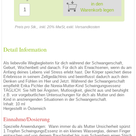
in den
Warenkorb legen
Preis pro Stk., inkl. 20% MwSt, exkl. Versandkosten
Detail Information
Als liebevolle Wegbegleiterin für dich während der Schwangerschaft,
Geburt, Wochenbett und danach. Für dich als Erwachsenen, wenn du am
Anfang deines Lebens viel Stress erlebt hast. Der Körper speichert diese
Erlebnisse in seinem Zellgedächtnis und beeinflusst dadurch auch dein
Denken und Fühlen im Hier und Jetzt. Während der Schwangerschaft
empflehlt Erika Pichler die Noreia-Mutter-Kind Schwingungsessenz
TÄGLICH. Sie hilft bei Ängsten, Mutlosigkeit, gleicht aus und beruhight
z.B. vor vorgeburtlichen Untersuchungen für dich als Mutter und dein
Kind in anstrengenden Situationen in der Schwangerschaft.
Inhalt: 10 ml
Hergestellt in Österreich
Einnahme/Dosierung
Spezielle Anwendungen: Wann immer du als Mutter Unsicherheit spürst
1 Tropfen SchwingungsEssenz in ein kleines Wasserglas, deinen Finger
eintauchen und von deinem Bauchnabel bis zum Schambein einen Strich