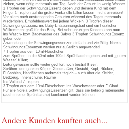
ziehen, wenn nötig mehrmals am Tag. Nach der Geburt: In wenig Wasser
1 Tropfen der SchwingungsEssenz geben und deinem Kind mit dem
Finger 1 Tropfen auf die große Fontanelle fallen lassen - nicht einreiben!
Vor allem nach anstrengenden Geburten während des Tages mehrmals
wiederholen. Empfehlenswert bei jedem Wickeln. 3 Tropfen dieser
SchwingungsEssenz ins Baby-Entspannungsbad sind ein herzlicher
Willkommensgruß für das Baby. Bei sehr unruhigen Kindern kann man
ins Wasch- bzw. Badewasser des Babys 3 Tropfen SchwingungsEssenz
geben oder
Anwendungen der Schwingungsessenzen einfach und vielfältig: Noreia
SchwingungsEssenzen werden nur äußerlich angewendet!
7 Tropfen aus dem 10ml-Fläschchen
zum Sprühen: in die 50ml oder 100ml Sprühflasche geben und mit „gutem
Wasser“ füllen;
Leitungswasser sollte weder gechlort noch bestrahlt sein.
Sprühen: den ganzen Körper, Gliedmaßen, Gesicht, Kopf, Rücken,
Fußsohlen, Handflächen mehrmals täglich – auch über die Kleider,
Bettzeug, Innenschuhe, Räume
Ins Vollbad 7 Tropfen
3 Tropfen aus dem 10ml-Fläschchen: ins Waschwasser oder Fußbad
Für alle Noreia SchwingungsEssenzen gilt, dass sie beliebig miteinander
(auch in einer Sprühflasche) kombiniert werden können.
Andere Kunden kauften auch...