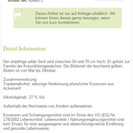
Artikel NR:
4088871
Dieser Artikel ist nur auf Anfrage erhältlich. Wir
können Ihnen diesen gerne besorgen, wenn
Sie uns kurz kontaktieren.
Detail Information
Der einjährige wilde Senf wird zwischen 50 und 70 cm hoch. Er gehört zur
Familie der Kreuzblütengewächse. Die Blütezeit der leuchtend gelben
Blüten ist von Mai bis Oktober.
Zusammensetzung:
Traubenalkohol, wässrige Verdünnung pfanzlicher Essenzen aus
Ackersenf
Alkoholgehalt: 27 % Vol.
Außerhalb der Reichweite von Kindern aufbewahren.
Essenzen und Schwingungsmittel sind im Sinne des VO (EG) Nr.
178/2002 Lebensmittel. Lebensmittel / Nahrungsergänzungsmittel sind
kein Ersatz für eine ausgewogene und abwechslungsreiche Ernährung
und gesunde Lebensweise.