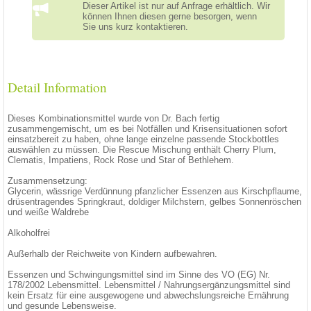
Dieser Artikel ist nur auf Anfrage erhältlich. Wir
können Ihnen diesen gerne besorgen, wenn
Sie uns kurz kontaktieren.
Detail Information
Dieses Kombinationsmittel wurde von Dr. Bach fertig
zusammengemischt, um es bei Notfällen und Krisensituationen sofort
einsatzbereit zu haben, ohne lange einzelne passende Stockbottles
auswählen zu müssen. Die Rescue Mischung enthält Cherry Plum,
Clematis, Impatiens, Rock Rose und Star of Bethlehem.
Zusammensetzung:
Glycerin, wässrige Verdünnung pfanzlicher Essenzen aus Kirschpflaume,
drüsentragendes Springkraut, doldiger Milchstern, gelbes Sonnenröschen
und weiße Waldrebe
Alkoholfrei
Außerhalb der Reichweite von Kindern aufbewahren.
Essenzen und Schwingungsmittel sind im Sinne des VO (EG) Nr.
178/2002 Lebensmittel. Lebensmittel / Nahrungsergänzungsmittel sind
kein Ersatz für eine ausgewogene und abwechslungsreiche Ernährung
und gesunde Lebensweise.