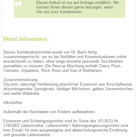
Dieser Artikel ist nur auf Anfrage erhältlich. Wir
können Ihnen diesen gerne besorgen, wenn
Sie uns kurz kontaktieren.
Detail Information
Dieses Kombinationsmittel wurde von Dr. Bach fertig
zusammengemischt, um es bei Notfällen und Krisensituationen sofort
einsatzbereit zu haben, ohne lange einzelne passende Stockbottles
auswählen zu müssen. Die Rescue Mischung enthält Cherry Plum,
Clematis, Impatiens, Rock Rose und Star of Bethlehem.
Zusammensetzung:
Glycerin, wässrige Verdünnung pfanzlicher Essenzen aus Kirschpflaume,
drüsentragendes Springkraut, doldiger Milchstern, gelbes Sonnenröschen
und weiße Waldrebe
Alkoholfrei
Außerhalb der Reichweite von Kindern aufbewahren.
Essenzen und Schwingungsmittel sind im Sinne des VO (EG) Nr.
178/2002 Lebensmittel. Lebensmittel / Nahrungsergänzungsmittel sind
kein Ersatz für eine ausgewogene und abwechslungsreiche Ernährung
und gesunde Lebensweise.