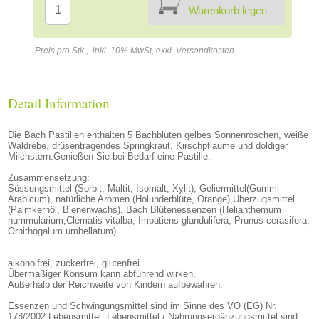
Warenkorb legen
Preis pro Stk., inkl. 10% MwSt, exkl. Versandkosten
Detail Information
Die Bach Pastillen enthalten 5 Bachblüten gelbes Sonnenröschen, weiße
Waldrebe, drüsentragendes Springkraut, Kirschpflaume und doldiger
Milchstern.Genießen Sie bei Bedarf eine Pastille.
Zusammensetzung:
Süssungsmittel (Sorbit, Maltit, Isomalt, Xylit), Geliermittel(Gummi
Arabicum), natürliche Aromen (Holunderblüte, Orange),Überzugsmittel
(Palmkernöl, Bienenwachs), Bach Blütenessenzen (Helianthemum
nummularium,Clematis vitalba, Impatiens glandulifera, Prunus cerasifera,
Ornithogalum umbellatum).
alkoholfrei, zuckerfrei, glutenfrei
Übermäßiger Konsum kann abführend wirken.
Außerhalb der Reichweite von Kindern aufbewahren.
Essenzen und Schwingungsmittel sind im Sinne des VO (EG) Nr.
178/2002 Lebensmittel. Lebensmittel / Nahrungsergänzungsmittel sind