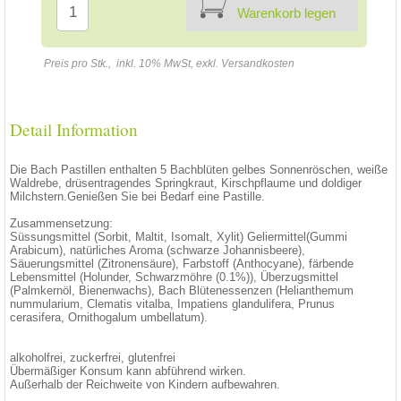
Warenkorb legen
Preis pro Stk., inkl. 10% MwSt, exkl. Versandkosten
Detail Information
Die Bach Pastillen enthalten 5 Bachblüten gelbes Sonnenröschen, weiße
Waldrebe, drüsentragendes Springkraut, Kirschpflaume und doldiger
Milchstern.Genießen Sie bei Bedarf eine Pastille.
Zusammensetzung:
Süssungsmittel (Sorbit, Maltit, Isomalt, Xylit) Geliermittel(Gummi
Arabicum), natürliches Aroma (schwarze Johannisbeere),
Säuerungsmittel (Zitronensäure), Farbstoff (Anthocyane), färbende
Lebensmittel (Holunder, Schwarzmöhre (0.1%)), Überzugsmittel
(Palmkernöl, Bienenwachs), Bach Blütenessenzen (Helianthemum
nummularium, Clematis vitalba, Impatiens glandulifera, Prunus
cerasifera, Ornithogalum umbellatum).
alkoholfrei, zuckerfrei, glutenfrei
Übermäßiger Konsum kann abführend wirken.
Außerhalb der Reichweite von Kindern aufbewahren.