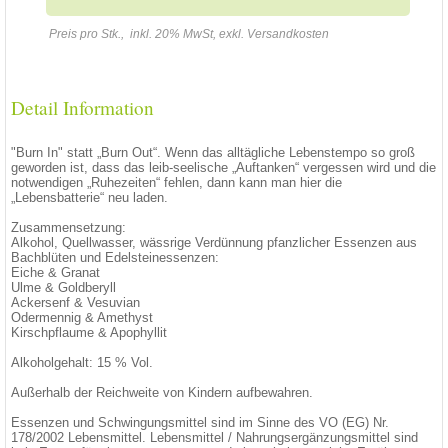
Preis pro Stk., inkl. 20% MwSt, exkl. Versandkosten
Detail Information
"Burn In" statt „Burn Out“. Wenn das alltägliche Lebenstempo so groß
geworden ist, dass das leib-seelische „Auftanken“ vergessen wird und die
notwendigen „Ruhezeiten“ fehlen, dann kann man hier die
„Lebensbatterie“ neu laden.
Zusammensetzung:
Alkohol, Quellwasser, wässrige Verdünnung pfanzlicher Essenzen aus
Bachblüten und Edelsteinessenzen:
Eiche & Granat
Ulme & Goldberyll
Ackersenf & Vesuvian
Odermennig & Amethyst
Kirschpflaume & Apophyllit
Alkoholgehalt: 15 % Vol.
Außerhalb der Reichweite von Kindern aufbewahren.
Essenzen und Schwingungsmittel sind im Sinne des VO (EG) Nr.
178/2002 Lebensmittel. Lebensmittel / Nahrungsergänzungsmittel sind