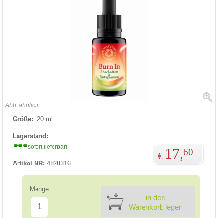
Abb. ähnlich
Größe:
20 ml
Lagerstand:
sofort lieferbar!
17,
60
€
Artikel NR:
4828316
Menge
in den
Warenkorb legen