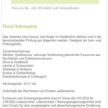
Preis pro Stk., inkl. 20% MwSt, exkl. Versandkosten
Detail Information
Das Gelernte kann besser und länger im Gedächtnis bleiben und in der
bevorstehenden Prüfung gut abgerufen werden. Geeignet als Lern- und
Prüfungshilfe.
Zusammensetzung:
Alkohol, Quellwasser, wässrige Verdünnung pfanzlicher Essenzen aus
Bachblüten und Edelsteinessenzen:
Ulme & Goldberyll
Lärche & Sonnenstein
Waldrebe & Moldavit
Enzian & Goldorthoklas
Kastanienknospe & Chalkopyrit
Alkoholgehalt: 15 % Vol.
Außerhalb der Reichweite von Kindern aufbewahren.
Essenzen und Schwingungsmittel sind im Sinne des VO (EG) Nr.
178/2002 Lebensmittel. Lebensmittel / Nahrungsergänzungsmittel sind
kein Ersatz für eine ausgewogene und abwechslungsreiche Ernährung