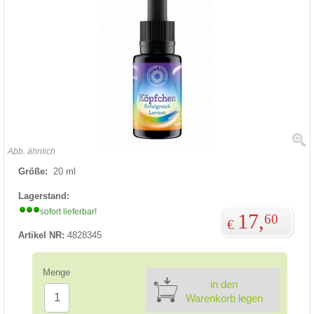
Abb. ähnlich
Größe:
20 ml
Lagerstand:
sofort lieferbar!
17,
60
€
Artikel NR:
4828345
Menge
in den
Warenkorb legen