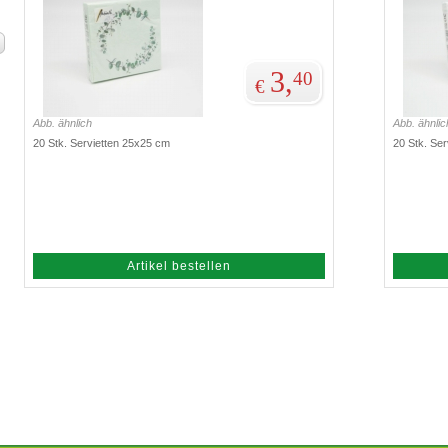
3,
40
€
Abb. ähnlich
Abb. ähnlic
20 Stk. Servietten 25x25 cm
20 Stk. Se
Artikel bestellen