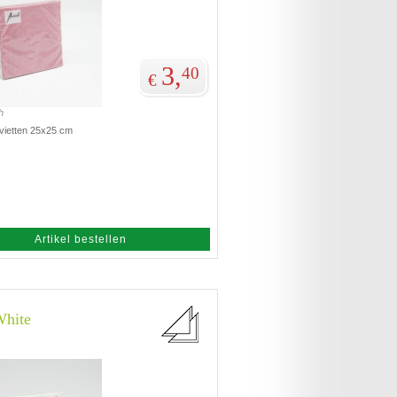
3,
40
€
h
rvietten 25x25 cm
Artikel bestellen
White