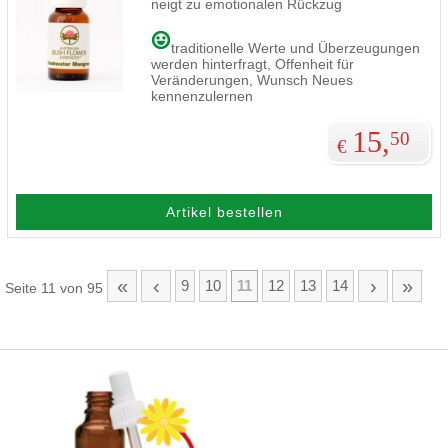
neigt zu emotionalen Rückzug
traditionelle Werte und Überzeugungen
werden hinterfragt, Offenheit für
Veränderungen, Wunsch Neues
kennenzulernen
15,
50
€
Artikel bestellen
«
‹
›
»
9
10
11
12
13
14
Seite 11 von 95