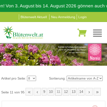
on 3. August bis 14. August 2026 gönnen auch wir un
Blütenwelt Aktuell
Neu Anmeldung
Login
Artikel pro Seite:
Sortierung:
«
‹
›
»
9
10
11
12
13
14
Seite 11 von 95