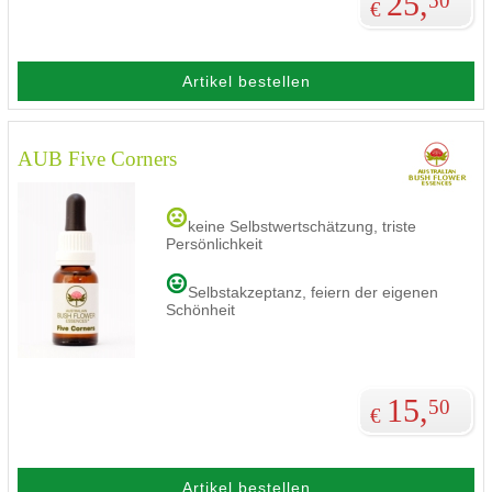
25,
50
€
Artikel bestellen
AUB Five Corners
keine Selbstwertschätzung, triste
Persönlichkeit
Selbstakzeptanz, feiern der eigenen
Schönheit
15,
50
€
Artikel bestellen