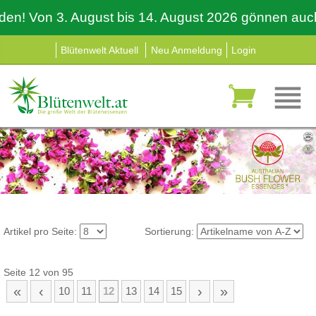
 Von 3. August bis 14. August 2026 gönnen auch wir 
Blütenwelt Aktuell
Neu Anmeldung
Login
Artikel pro Seite:
Sortierung:
Seite 12 von 95
«
‹
›
»
10
11
12
13
14
15