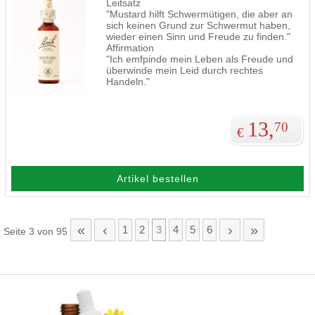
Leitsatz
"Mustard hilft Schwermütigen, die aber an
sich keinen Grund zur Schwermut haben,
wieder einen Sinn und Freude zu finden."
Affirmation
"Ich emfpinde mein Leben als Freude und
überwinde mein Leid durch rechtes
Handeln."
13,
70
€
Artikel bestellen
«
‹
›
»
1
2
3
4
5
6
Seite 3 von 95