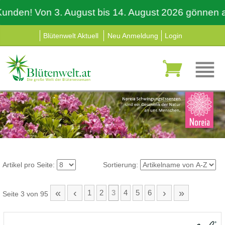
en! Von 3. August bis 14. August 2026 gönnen auch w
Blütenwelt Aktuell
Neu Anmeldung
Login
Artikel pro Seite:
Sortierung:
«
‹
›
»
1
2
3
4
5
6
Seite 3 von 95