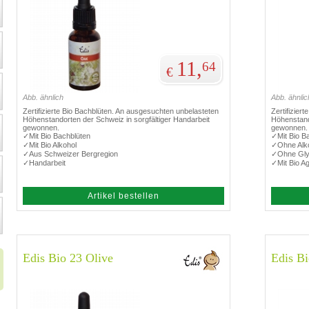
11,
64
€
Abb. ähnlich
Abb. ähnlic
Zertifizierte Bio Bachblüten. An ausgesuchten unbelasteten
Zertifizier
Höhenstandorten der Schweiz in sorgfältiger Handarbeit
Höhenstand
gewonnen.
gewonnen.
✓Mit Bio Bachblüten
✓Mit Bio B
✓Mit Bio Alkohol
✓Ohne Alk
✓Aus Schweizer Bergregion
✓Ohne Gly
✓Handarbeit
✓Mit Bio A
Artikel bestellen
Edis Bio 23 Olive
Edis Bi