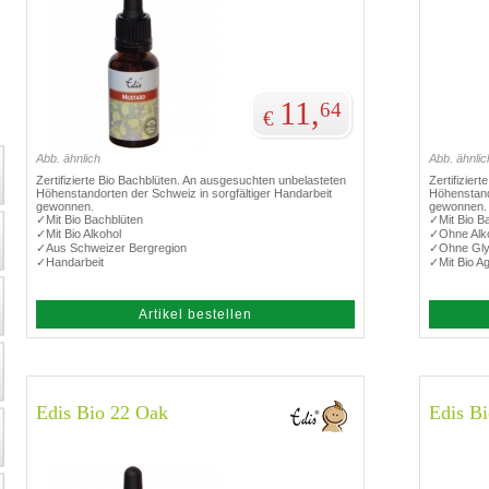
11,
64
€
Abb. ähnlich
Abb. ähnlic
Zertifizierte Bio Bachblüten. An ausgesuchten unbelasteten
Zertifizier
Höhenstandorten der Schweiz in sorgfältiger Handarbeit
Höhenstand
gewonnen.
gewonnen.
✓Mit Bio Bachblüten
✓Mit Bio B
✓Mit Bio Alkohol
✓Ohne Alk
✓Aus Schweizer Bergregion
✓Ohne Gly
✓Handarbeit
✓Mit Bio A
Artikel bestellen
Edis Bio 22 Oak
Edis Bi