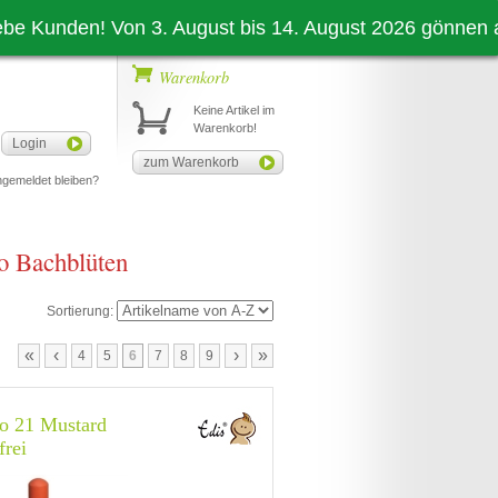
nden! Von 3. August bis 14. August 2026 gönnen auch wi
Warenkorb
Keine Artikel im
Warenkorb!
Login
zum Warenkorb
gemeldet bleiben?
o Bachblüten
Sortierung:
«
‹
›
»
4
5
6
7
8
9
io 21 Mustard
frei