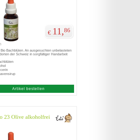
11,
86
€
h
te Bio Bachblüten. An ausgesuchten unbelasteten
orten der Schweiz in sorgfältiger Handarbeit
achblüten
ohol
cerin
gavensirup
Artikel bestellen
o 23 Olive alkoholfrei