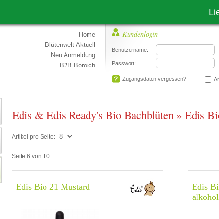
Liebe Ku
Kundenlogin
Home
Blütenwelt Aktuell
Benutzername:
Neu Anmeldung
Passwort:
B2B Bereich
Zugangsdaten vergessen?
An
Edis & Edis Ready's Bio Bachblüten
»
Edis Bi
Artikel pro Seite:
Seite 6 von 10
Edis Bio 21 Mustard
Edis B
alkohol