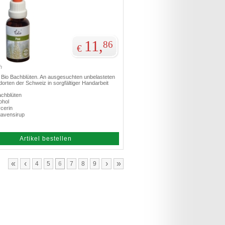
11,
86
€
h
te Bio Bachblüten. An ausgesuchten unbelasteten
orten der Schweiz in sorgfältiger Handarbeit
achblüten
ohol
cerin
gavensirup
Artikel bestellen
«
‹
›
»
4
5
6
7
8
9