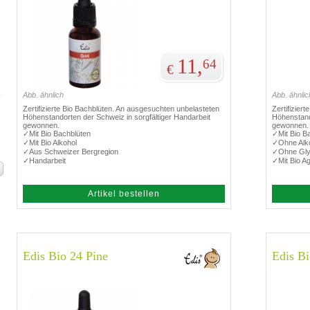
11,
64
€
Abb. ähnlich
Abb. ähnlic
Zertifizierte Bio Bachblüten. An ausgesuchten unbelasteten
Zertifizier
Höhenstandorten der Schweiz in sorgfältiger Handarbeit
Höhenstand
gewonnen.
gewonnen.
✓Mit Bio Bachblüten
✓Mit Bio B
✓Mit Bio Alkohol
✓Ohne Alk
✓Aus Schweizer Bergregion
✓Ohne Gly
✓Handarbeit
✓Mit Bio A
Artikel bestellen
Edis Bio 24 Pine
Edis Bi