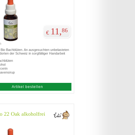
11,
86
€
h
te Bio Bachblüten. An ausgesuchten unbelasteten
orten der Schweiz in sorgfältiger Handarbeit
achblüten
ohol
cerin
gavensirup
Artikel bestellen
o 22 Oak alkoholfrei