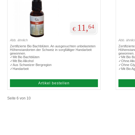
11,
64
€
Abb. ähnlich
Abb. ähnlic
Zertifizierte Bio Bachblüten. An ausgesuchten unbelasteten
Zertifizier
Höhenstandorten der Schweiz in sorgfältiger Handarbeit
Höhenstand
gewonnen.
gewonnen.
✓Mit Bio Bachblüten
✓Mit Bio B
✓Mit Bio Alkohol
✓Ohne Alk
✓Aus Schweizer Bergregion
✓Ohne Gly
✓Handarbeit
✓Mit Bio A
Artikel bestellen
Seite 6 von 10