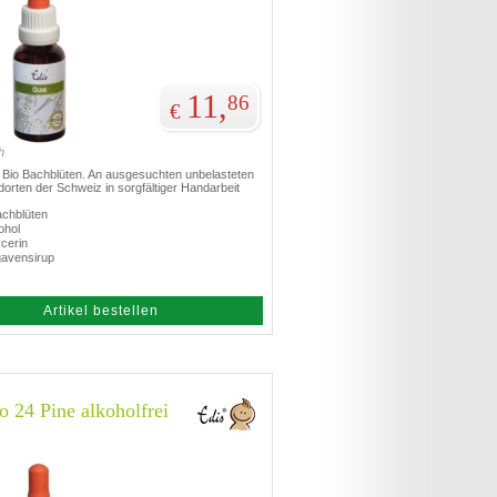
11,
86
€
h
te Bio Bachblüten. An ausgesuchten unbelasteten
orten der Schweiz in sorgfältiger Handarbeit
achblüten
ohol
cerin
gavensirup
Artikel bestellen
o 24 Pine alkoholfrei