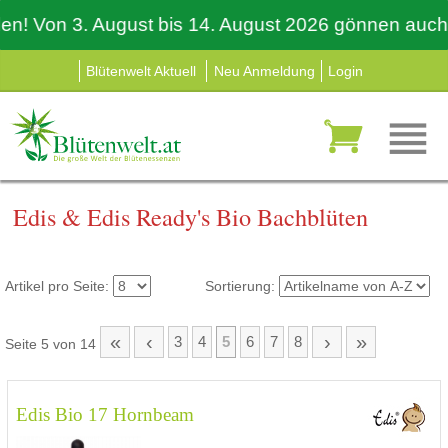
Von 3. August bis 14. August 2026 gönnen auch wir 
Blütenwelt Aktuell
Neu Anmeldung
Login
Edis & Edis Ready's Bio Bachblüten
Artikel pro Seite:
Sortierung:
«
‹
›
»
3
4
5
6
7
8
Seite 5 von 14
Edis Bio 17 Hornbeam