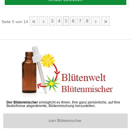
«
‹
›
»
3
4
5
6
7
8
Seite 5 von 14
Der Blütenmischer
ermöglicht es Ihnen, Ihre ganz persönliche, auf Ihre
Bedürfnisse abgestimmte, Blütenmischung herzustellen.
zum Blütenmischer