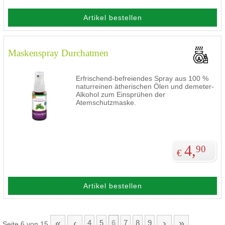
Artikel bestellen
Maskenspray Durchatmen
Erfrischend-befreiendes Spray aus 100 %
naturreinen ätherischen Ölen und demeter-
Alkohol zum Einsprühen der
Atemschutzmaske.
4,
90
€
Artikel bestellen
«
‹
›
»
4
5
6
7
8
9
Seite 6 von 15