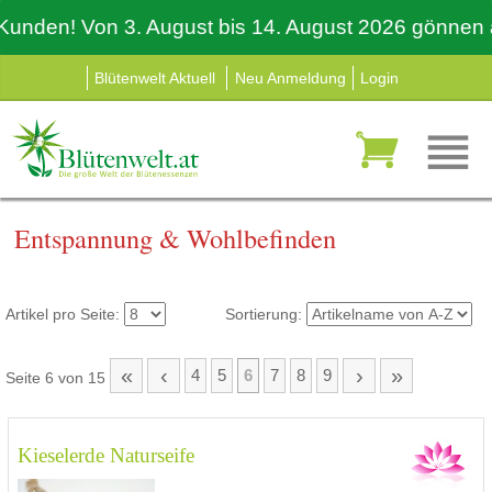
den! Von 3. August bis 14. August 2026 gönnen auch 
Blütenwelt Aktuell
Neu Anmeldung
Login
Entspannung & Wohlbefinden
Artikel pro Seite:
Sortierung:
«
‹
›
»
4
5
6
7
8
9
Seite 6 von 15
Kieselerde Naturseife