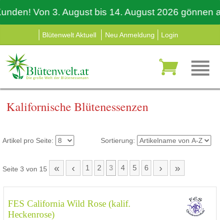
en! Von 3. August bis 14. August 2026 gönnen auch 
Blütenwelt Aktuell
Neu Anmeldung
Login
Kalifornische Blütenessenzen
Artikel pro Seite:
Sortierung:
«
‹
›
»
1
2
3
4
5
6
Seite 3 von 15
FES California Wild Rose (kalif.
Heckenrose)