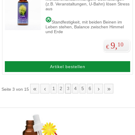
(z.B. Veranstaltungen, U-Bahn) lösen Stress
aus
Standfestigkeit, mit beiden Beinen im
Leben stehen, Balance zwischen Himmel
und Erde
9,
10
€
Artikel bestellen
«
‹
›
»
1
2
3
4
5
6
Seite 3 von 15