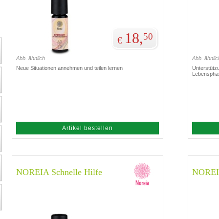
18,
50
€
Abb. ähnlich
Abb. ähnlic
Neue Situationen annehmen und teilen lernen
Unterstützu
Lebenspha
Artikel bestellen
NOREIA Schnelle Hilfe
NOREIA