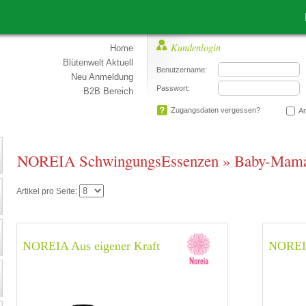
Lie
Kundenlogin
Home
Blütenwelt Aktuell
Benutzername:
Neu Anmeldung
Passwort:
B2B Bereich
Zugangsdaten vergessen?
An
NOREIA SchwingungsEssenzen
»
Baby-Mama
Artikel pro Seite:
NOREIA Aus eigener Kraft
NOREIA