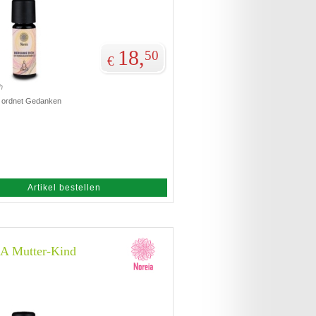
18,
50
€
h
t, ordnet Gedanken
Artikel bestellen
 Mutter-Kind