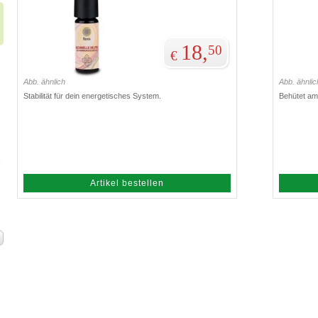
18,
50
€
Abb. ähnlich
Abb. ähnlic
Stabilität für dein energetisches System.
Behütet am 
Artikel bestellen