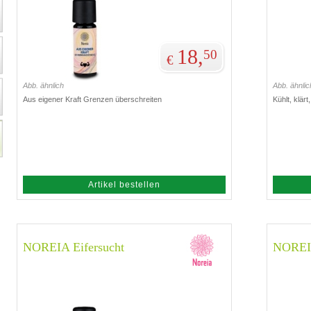
18,
50
€
Abb. ähnlich
Abb. ähnlic
Aus eigener Kraft Grenzen überschreiten
Kühlt, klär
Artikel bestellen
NOREIA Eifersucht
NOREIA