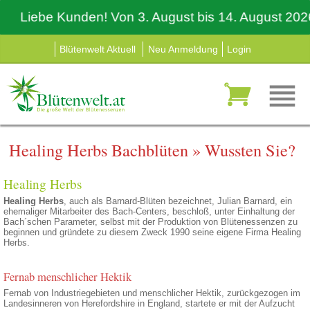
Liebe Kunden! Von 3. August bis 14. August 2026 
Blütenwelt Aktuell
Neu Anmeldung
Login
Healing Herbs Bachblüten
»
Wussten Sie?
Healing Herbs
Healing Herbs
, auch als Barnard-Blüten bezeichnet, Julian Barnard, ein
ehemaliger Mitarbeiter des Bach-Centers, beschloß, unter Einhaltung der
Bach´schen Parameter, selbst mit der Produktion von Blütenessenzen zu
beginnen und gründete zu diesem Zweck 1990 seine eigene Firma Healing
Herbs.
Fernab menschlicher Hektik
Fernab von Industriegebieten und menschlicher Hektik, zurückgezogen im
Landesinneren von Herefordshire in England, startete er mit der Aufzucht