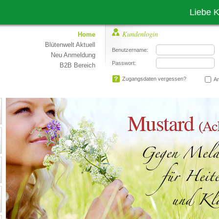
Liebe Kunden! 
Kundenlogin
Home
Blütenwelt Aktuell
Benutzername:
Neu Anmeldung
Passwort:
B2B Bereich
Zugangsdaten vergessen?
An