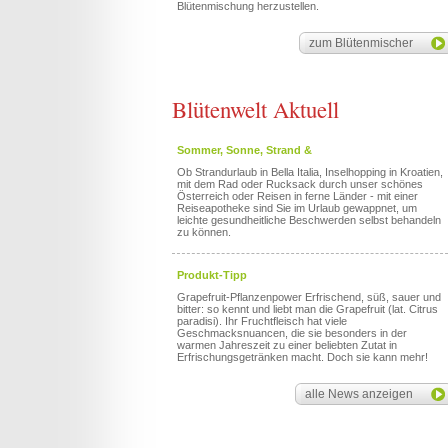
Blütenmischung herzustellen.
zum Blütenmischer
Blütenwelt Aktuell
Sommer, Sonne, Strand &
Ob Strandurlaub in Bella Italia, Inselhopping in Kroatien,
mit dem Rad oder Rucksack durch unser schönes
Österreich oder Reisen in ferne Länder - mit einer
Reiseapotheke sind Sie im Urlaub gewappnet, um
leichte gesundheitliche Beschwerden selbst behandeln
zu können.
Produkt-Tipp
Grapefruit-Pflanzenpower Erfrischend, süß, sauer und
bitter: so kennt und liebt man die Grapefruit (lat. Citrus
paradisi). Ihr Fruchtfleisch hat viele
Geschmacksnuancen, die sie besonders in der
warmen Jahreszeit zu einer beliebten Zutat in
Erfrischungsgetränken macht. Doch sie kann mehr!
alle News anzeigen