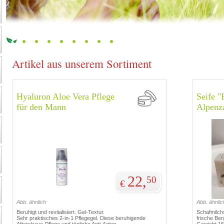
Artikel aus unserem Sortiment
Hyaluron Aloe Vera Pflege
Seife "
für den Mann
Alpenza
22,
50
€
Abb. ähnlich
Abb. ähnlic
Beruhigt und revitalisiert. Gel-Textur.
Schafmilchs
Sehr praktisches 2-in-1 Pflegegel. Diese beruhigende
frische Berg