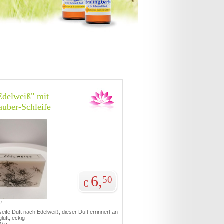
Edelweiß" mit
uber-Schleife
6,
50
€
h
eife Duft nach Edelweiß, dieser Duft errinnert an
luft, eckig