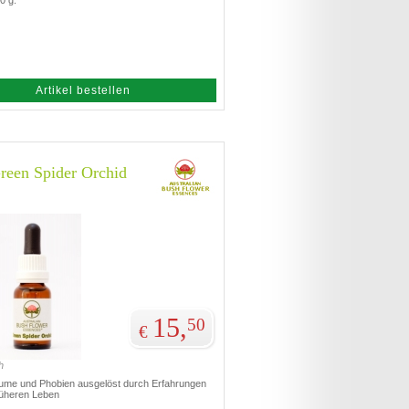
0 g.
Artikel bestellen
een Spider Orchid
15,
50
€
h
äume und Phobien ausgelöst durch Erfahrungen
rüheren Leben