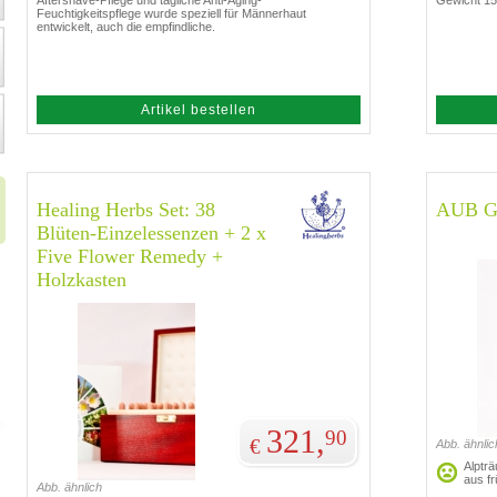
Aftershave-Pflege und tägliche Anti-Aging-
Gewicht 15
Feuchtigkeitspflege wurde speziell für Männerhaut
entwickelt, auch die empfindliche.
Artikel bestellen
Healing Herbs Set: 38
AUB Gr
Blüten-Einzelessenzen + 2 x
Five Flower Remedy +
Holzkasten
321,
90
€
Abb. ähnlic
Alptr
aus f
Abb. ähnlich