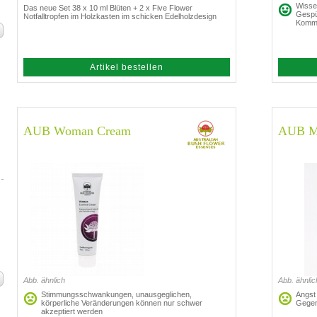
Wisse
Das neue Set 38 x 10 ml Blüten + 2 x Five Flower
Gespü
Notfalltropfen im Holzkasten im schicken Edelholzdesign
Kommu
Artikel bestellen
AUB Woman Cream
AUB Mu
Abb. ähnlich
Abb. ähnlic
Stimmungsschwankungen, unausgeglichen,
Angst
körperliche Veränderungen können nur schwer
Gegen
akzeptiert werden