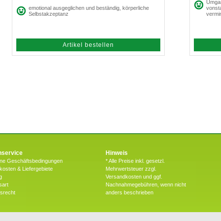
Umgan
emotional ausgeglichen und beständig, körperliche
vonst
Selbstakzeptanz
vermi
Artikel bestellen
service
Hinweis
ine Geschäftsbedingungen
* Alle Preise inkl. gesetzl.
osten & Liefergebiete
Mehrwertsteuer zzgl.
g
Versandkosten und ggf.
sart
Nachnahmegebühren, wenn nicht
fsrecht
anders beschrieben
halten |
B2B Bereich
|
Werbeagentur Gössler & Sailer OG