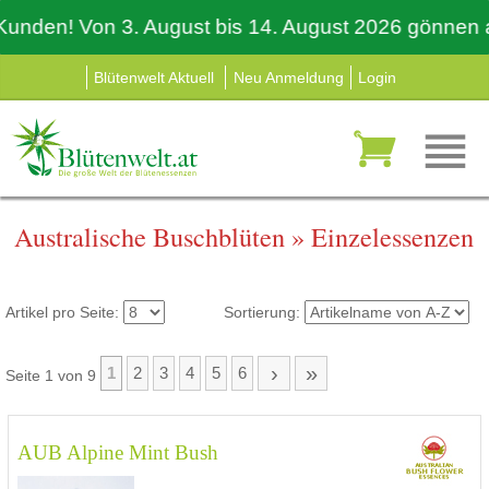
en! Von 3. August bis 14. August 2026 gönnen auch 
Blütenwelt Aktuell
Neu Anmeldung
Login
Australische Buschblüten
»
Einzelessenzen
Artikel pro Seite:
Sortierung:
›
»
1
2
3
4
5
6
Seite 1 von 9
AUB Alpine Mint Bush