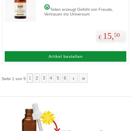
Teilen erzeugt Gefühl von Freude,
Vertrauen ins Universum
15,
50
€
Artikel bestellen
›
»
1
2
3
4
5
6
Seite 1 von 9