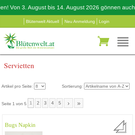
 Von 3. August bis 14. August 2026 gönnen auch wir
Blütenwelt Aktuell
Neu Anmeldung
Login
Servietten
Artikel pro Seite:
Sortierung:
›
»
1
2
3
4
5
Seite 1 von 5
Bugs Napkin