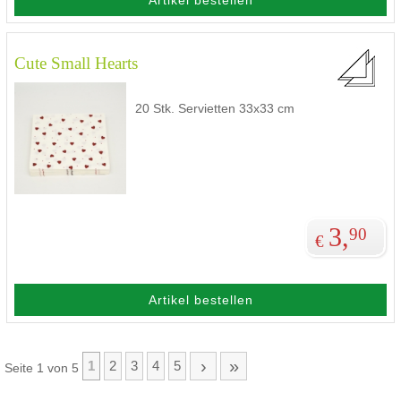
Cute Small Hearts
20 Stk. Servietten 33x33 cm
3,
90
€
Artikel bestellen
›
»
1
2
3
4
5
Seite 1 von 5