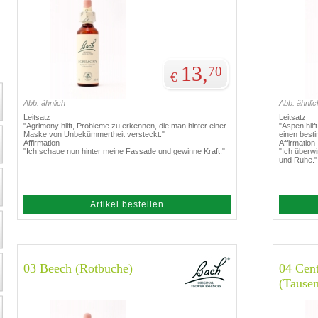
13,
70
€
Abb. ähnlich
Abb. ähnlic
Leitsatz
Leitsatz
"Agrimony hilft, Probleme zu erkennen, die man hinter einer
"Aspen hilf
Maske von Unbekümmertheit versteckt."
einen besti
Affirmation
Affirmation
"Ich schaue nun hinter meine Fassade und gewinne Kraft."
"Ich überw
und Ruhe."
Artikel bestellen
03 Beech (Rotbuche)
04 Cen
(Tause