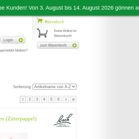
den! Von 3. August bis 14. August 2026 gönnen auch wir 
Warenkorb
Keine Artikel im
Warenkorb!
Login
zum Warenkorb
gemeldet bleiben?
Sortierung:
›
»
1
2
3
4
5
6
n (Zitterpappel)