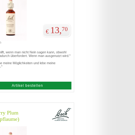
13,
70
€
h
ilft, wenn man nicht Nein sagen kann, obwohl
adurch überfordert. Wenn man ausgenutzt wird."
ne meine Möglichkeiten und lebe meine
."
Artikel bestellen
rry Plum
hpflaume)