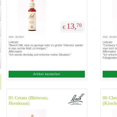
13,
70
€
Abb. ähnlich
Abb. ähnlic
Leitsatz
Leitsatz
"Beech hilft, eine zu geringe oder zu große Toleranz wieder
"Centaury h
in das rechte Maß zu bringen."
man sich d
Affirmation
Affirmation
"Ich werde demütig und erkenne meine Situation."
"Ich erken
Fähigkeiten
Artikel bestellen
05 Cerato (Bleiwurz,
06 Che
Hornkraut)
(Kirsc