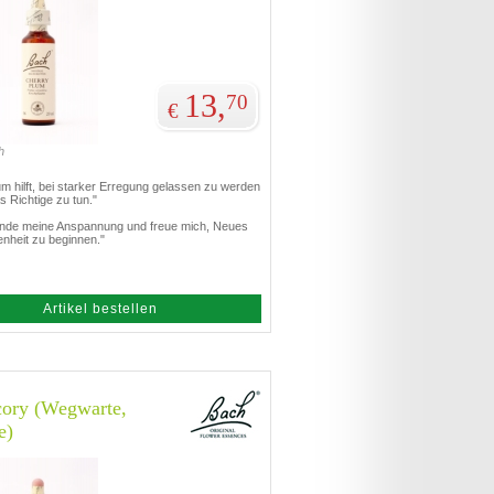
13,
70
€
h
m hilft, bei starker Erregung gelassen zu werden
as Richtige zu tun."
inde meine Anspannung und freue mich, Neues
nheit zu beginnen."
Artikel bestellen
cory (Wegwarte,
e)