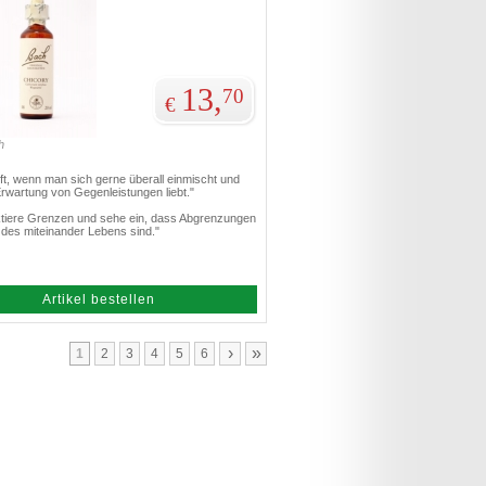
13,
70
€
h
lft, wenn man sich gerne überall einmischt und
Erwartung von Gegenleistungen liebt."
ktiere Grenzen und sehe ein, dass Abgrenzungen
 des miteinander Lebens sind."
Artikel bestellen
›
»
1
2
3
4
5
6