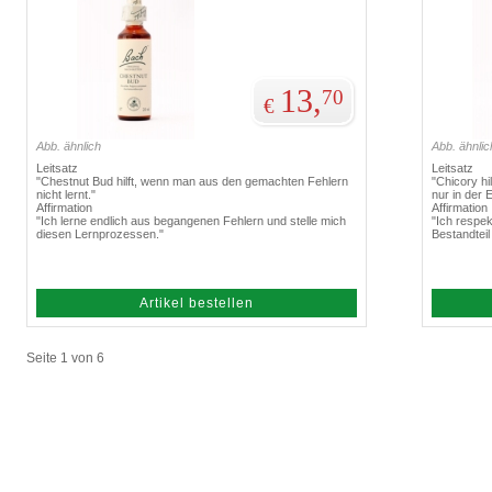
13,
70
€
Abb. ähnlich
Abb. ähnlic
Leitsatz
Leitsatz
"Chestnut Bud hilft, wenn man aus den gemachten Fehlern
"Chicory hi
nicht lernt."
nur in der 
Affirmation
Affirmation
"Ich lerne endlich aus begangenen Fehlern und stelle mich
"Ich respe
diesen Lernprozessen."
Bestandteil
Artikel bestellen
Seite 1 von 6