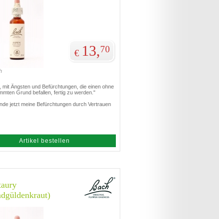
13,
70
€
h
t, mit Ängsten und Befürchtungen, die einen ohne
mmten Grund befallen, fertig zu werden."
inde jetzt meine Befürchtungen durch Vertrauen
Artikel bestellen
taury
ndgüldenkraut)