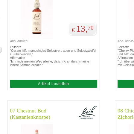
13,
70
€
Abb. ähnlich
Abb. ähnlic
Leitsatz
Leitsatz
"Cerato hilft, mangelndes Selbstvertrauen und Selbstzweifel
"Cherry Plu
zu überwinden."
und hilft, d
Affirmation
Affirmation
"Ich finde meinen Weg alleine, da ich Kraft durch meine
"Ich überw
innere Stimme erhalte."
mit Gelasse
Artikel bestellen
07 Chestnut Bud
08 Chi
(Kastanienknospe)
Zichori